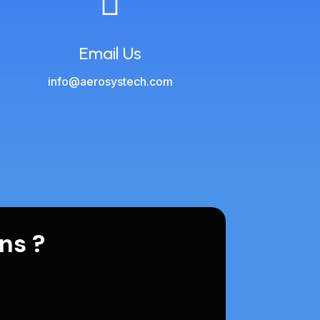

Email Us
info@aerosystech.com
ns ?